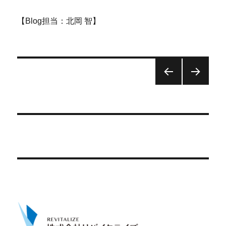
【Blog担当：北岡 智】
投
稿
ナ
ビ
ゲ
ー
シ