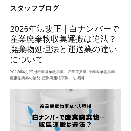
スタッフブログ
2026年法改正｜白ナンバーで
産業廃棄物収集運搬は違法？
廃棄物処理法と運送業の違い
について
投
カ
2026年4月23日
産業廃棄物事業－収集運搬業
,
産業廃棄物事業－
稿
テ
廃棄物業界の情勢
,
産業廃棄物事業－法規則
日:
ゴ
リ
ー