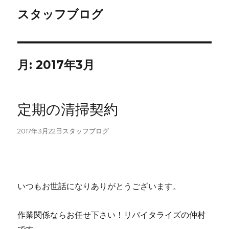
スタッフブログ
月:
2017年3月
定期の清掃契約
投
カ
2017年3月22日
スタッフブログ
稿
テ
日:
ゴ
リ
ー
いつもお世話になりありがとうございます。
作業関係ならお任せ下さい！リバイタライズの仲村