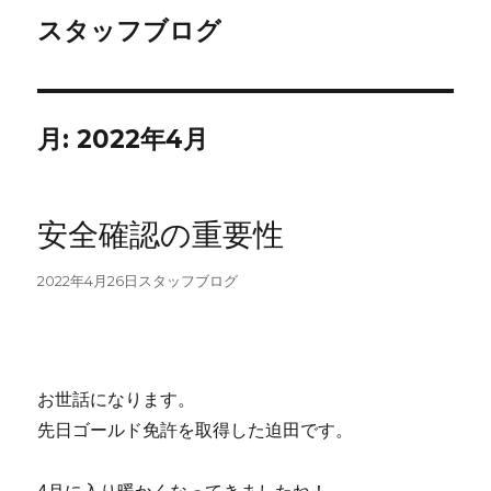
スタッフブログ
月:
2022年4月
安全確認の重要性
投
カ
2022年4月26日
スタッフブログ
稿
テ
日:
ゴ
リ
ー
お世話になります。
先日ゴールド免許を取得した迫田です。