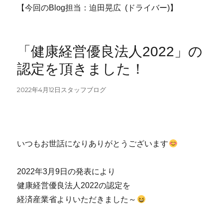
【今回のBlog担当：迫田晃広 (ドライバー)】
「健康経営優良法人2022」の
認定を頂きました！
投
カ
2022年4月12日
スタッフブログ
稿
テ
日:
ゴ
リ
ー
いつもお世話になりありがとうございます
2022年3月9日の発表により
健康経営優良法人2022の認定を
経済産業省よりいただきました～