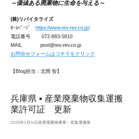
～価値ある廃棄物に生命を与える～
(株)リバイタライズ
ﾎｰﾑﾍﾟｰｼﾞ
https://www.rev-rev.co.jp/
電話番号 072-883-5810
MAIL post@rev-rev.co.jp
お問合せフォームはコチラをクリック
【Blog担当：北岡 智】
兵庫県 ▪ 産業廃棄物収集運搬
業許可証 更新
投
カ
2025年3月14日
産業廃棄物事業－収集運搬業
稿
テ
日:
ゴ